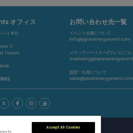
ents オフィス
お問い合わせ先一覧
イベント全般について
ドバイ本社
info@japanenergyevent.com
uster C
メディアパートナー/プレスにつ
es Towers
marketing@japanenergyeven
 Arab
協賛・出展について
sales@japanenergyevent.com
 0552
Accept All Cookies
sary to