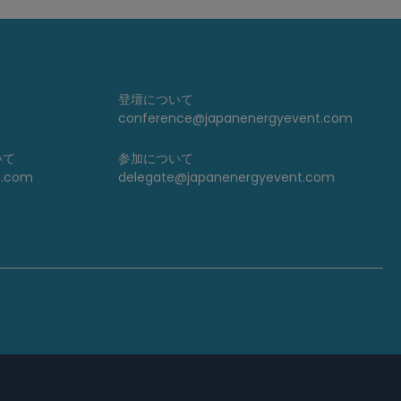
登壇について
conference@japanenergyevent.com
いて
参加について
t.com
delegate@japanenergyevent.com