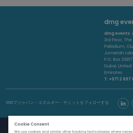
dmg ev
dmg events
3rd Floor, The
Palladium, Cl
Jumeirah Lak
P.O. Box 33817
Dubai, United
Emirates
T: +971 2 697
SNSでジャパン・エネルギー・サミットをフォローする
Cookie Consent
We use cookies and similar other tracking technologies where neces