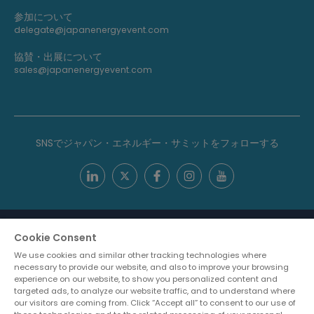
参加について
delegate@japanenergyevent.com
協賛・出展について
sales@japanenergyevent.com
SNSでジャパン・エネルギー・サミットをフォローする
Cookie Consent
We use cookies and similar other tracking technologies where
necessary to provide our website, and also to improve your browsing
experience on our website, to show you personalized content and
targeted ads, to analyze our website traffic, and to understand where
our visitors are coming from. Click “Accept all” to consent to our use of
ABOUT US
CAREERS
PRIVACY POLICY
CONTACT US