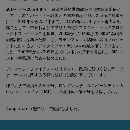
2017年から2019年まで、経済産業省通商政策局国際調整課長と
して、日本とパートナー諸国との国際的なビジネス連携の推進を
担当。2015年から2017年まで、JBICの新エネルギー・電力金融
部長として、中東およびアフリカの電力プロジェクトへのプロジ
ェクトファイナンスを担当。2011年から2012年までJBICの鉱山金
融部副部長を務めた際には、ラテンアメリカ諸国の鉱山プロジェ
クトに対するプロジェクトファイナンスの経験を有しています。
また、2006年から2008年までロンドンに2年間滞在し、JBICロ
ンドン事務所の代表を務めました。
プロジェクトファイナンスだけでなく、政策に基づく公共部門フ
ァイナンスに関する広範な経験と知識を有しています。
神戸大学で経済学の学士号、ロンドン大学（ユニバーシティ・カ
レッジ・ロンドン（UCL））で経済学の修士号を取得していま
す。
DeepL.com（無料版）で翻訳しました。