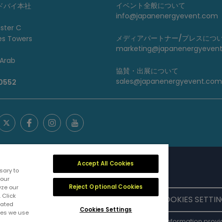
イベント全般について
ドバイ本社
info@japanenergyevent.com
uster C
メディアパートナー/プレスにつ
es Towers
marketing@japanenergyeven
 Arab
協賛・出展について
sales@japanenergyevent.com
 0552
Accept All Cookies
sary to
 our
Reject Optional Cookies
yze our
 Click
ERS
PRIVACY POLICY
CONTACT US
COOKIES SETTI
lated
Cookies Settings
ies we use
 exhibition and conference organiser, publisher and information provid