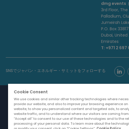
dmg events
3rd Floor, The
Palladium, Cl
Jumeirah Lak
P.O. Box 33817
Dubai, United
Emirates
T: +971 2 697
SNSでジャパン・エネルギー・サミットをフォローする
Cookie Consent
We use cookies and similar other tracking technologies where neces
provide our website, and also to improve your browsing experience on
website, to show you personalized content and targeted ads, to anal
website traffic, and to understand where our visitors are coming from.
ABOUT US
CARE
“Accept all” to consent to our use of these technologies and to the re
processing of your personal data. To learn more about the technolog
dmg events is an international
or modify your consent, click on "Cookie Settings".
Cookie Policy