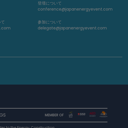
登壇について
conference@japanenergyevent.com
いて
参加について
t.com
delegate@japanenergyevent.com
NGS
MEMBER OF
er to the Energy, Construction,