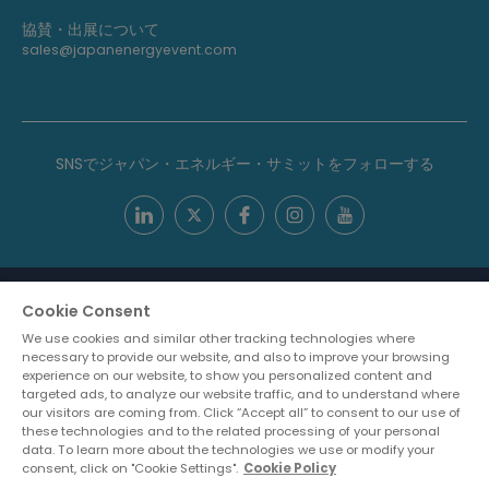
協賛・出展について
sales@japanenergyevent.com
SNSでジャパン・エネルギー・サミットをフォローする
Cookie Consent
We use cookies and similar other tracking technologies where
necessary to provide our website, and also to improve your browsing
experience on our website, to show you personalized content and
targeted ads, to analyze our website traffic, and to understand where
our visitors are coming from. Click “Accept all” to consent to our use of
ABOUT US
CAREERS
PRIVACY POLICY
CONTACT US
these technologies and to the related processing of your personal
COOKIES SETTINGS
data. To learn more about the technologies we use or modify your
consent, click on "Cookie Settings".
Cookie Policy
MEMBER OF