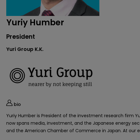
Yuriy Humber
President
Yuri Group K.K.
bio
Yuriy Humber is President of the investment research firm Yu
now spans media, investment, and the Japanese energy sector.
and the American Chamber of Commerce in Japan. At our event