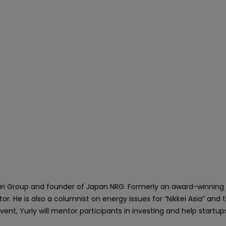
ri Group and founder of Japan NRG. Formerly an award-winning j
 He is also a columnist on energy issues for “Nikkei Asia” and 
, Yuriy will mentor participants in investing and help startup