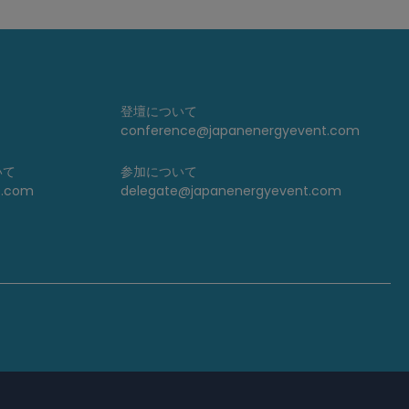
登壇について
conference@japanenergyevent.com
いて
参加について
t.com
delegate@japanenergyevent.com