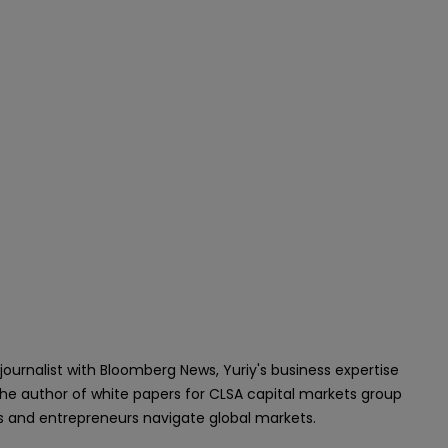
ournalist with Bloomberg News, Yuriy's business expertise
the author of white papers for CLSA capital markets group
s and entrepreneurs navigate global markets.