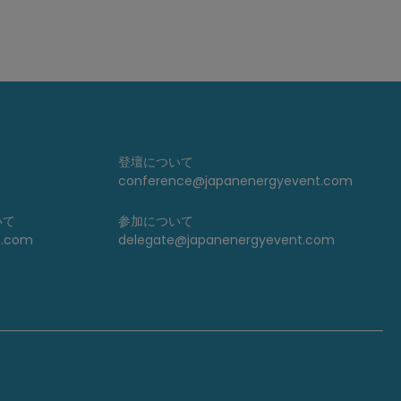
登壇について
conference@japanenergyevent.com
いて
参加について
t.com
delegate@japanenergyevent.com