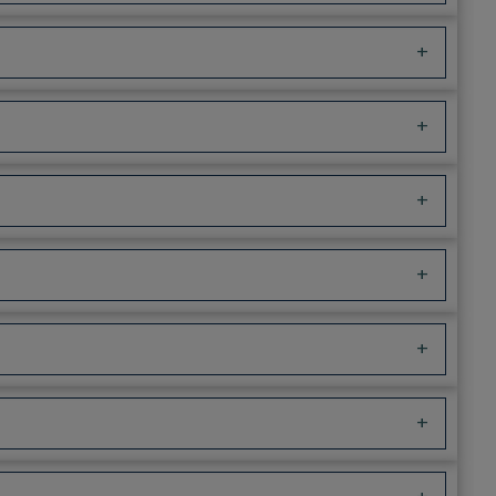
+
+
+
+
+
+