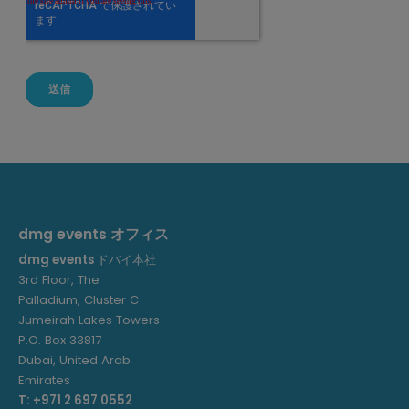
dmg events オフィス
dmg events
ドバイ本社
3rd Floor, The
Palladium, Cluster C
Jumeirah Lakes Towers
P.O. Box 33817
Dubai, United Arab
Emirates
T: +971 2 697 0552