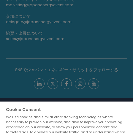
marketing@japanenergyevent.com
参加について
delegate@japanenergyevent.com
協賛・出展について
sales@japanenergyevent.com
SNSでジャパン・エネルギー・サミットをフォローする
Cookie Consent
We use cookies and similar other tracking technologies where
necessary to provide our website, and also to improve your browsing
experience on our website, to show you personalized content and
targeted ads, to analyze our website traffic, and to understand where